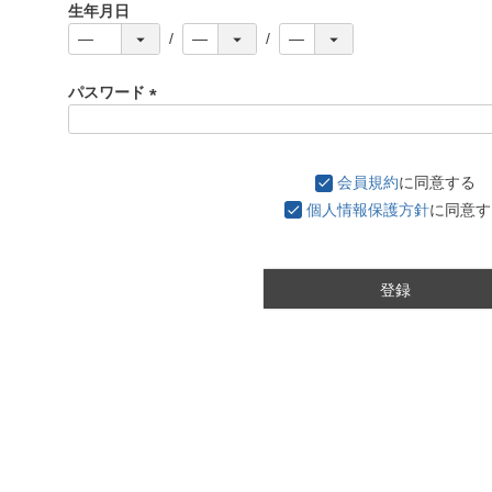
生年月日
パスワード
(
必
須
会員規約
に同意する
)
個人情報保護方針
に同意す
登録