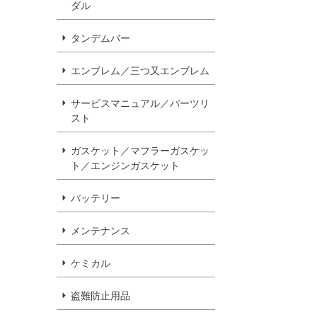
ダル
タンデムバー
エンブレム／三つ又エンブレム
サービスマニュアル／パーツリ
スト
ガスケット／マフラーガスケッ
ト／エンジンガスケット
バッテリー
メンテナンス
ケミカル
盗難防止用品