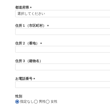
必
須
都道府県
)
(
必
須
住所１（市区町村）
)
(
必
須
住所２（番地）
)
(
必
須
住所３（建物名）
)
お電話番号
(
必
須
性別
)
指定なし
男性
女性