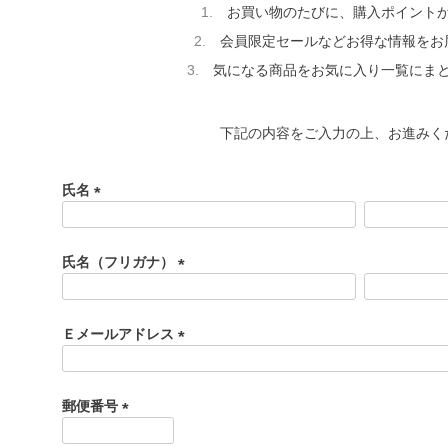
お買い物のたびに、購入ポイント
会員限定セールなどお得な情報をお
気になる商品をお気に入り一覧にま
下記の内容をご入力の上、お進みく
氏名
(
必
須
氏名（フリガナ）
)
(
必
須
Ｅメールアドレス
)
(
必
須
郵便番号
)
(