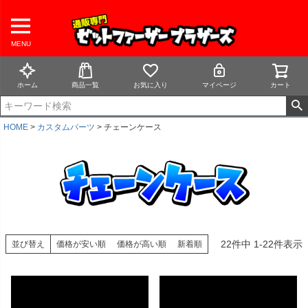
MENU
ホーム
商品一覧
お気に入り
マイページ
カート
HOME
カスタムパーツ
チェーンケース
22
件中
1
-
22
件表示
並び替え
価格が安い順
価格が高い順
新着順