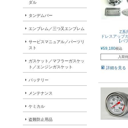
ダル
タンデムバー
エンブレム／三つ又エンブレム
Z系
ドレスアップ
【バ
サービスマニュアル／パーツリ
スト
¥
59,180
税込
入荷
ガスケット／マフラーガスケッ
ト／エンジンガスケット
詳細を見る
バッテリー
メンテナンス
ケミカル
盗難防止用品