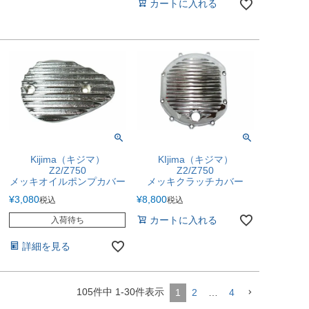
カートに入れる
Kijima（キジマ）
KIjima（キジマ）
Z2/Z750
Z2/Z750
メッキオイルポンプカバー
メッキクラッチカバー
¥
3,080
¥
8,800
税込
税込
カートに入れる
入荷待ち
詳細を見る
105
件中
1
-
30
件表示
1
2
…
4