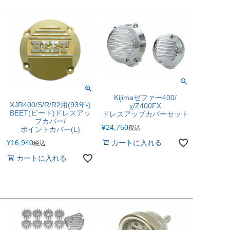
Kijimaゼファー400/
XJR400/S/R/R2用(93年-)
χ/Z400FX
BEET(ビート)ドレスアッ
ドレスアップカバーセット
プカバー/
¥
24,750
税込
ポイントカバー(L)
¥
16,940
カートに入れる
税込
カートに入れる