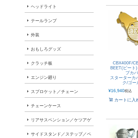
ヘッドライト
テールランプ
外装
おもしろグッズ
CBX400F/C
クラッチ板
BEET(ビー
プカバ
エンジン廻り
スターターカ
ク/ゴー
¥
16,940
税込
スプロケット／チェーン
カートに入
チェーンケース
リアサスペンション／ケツアゲ
サイドスタンド／ステップ／ペ