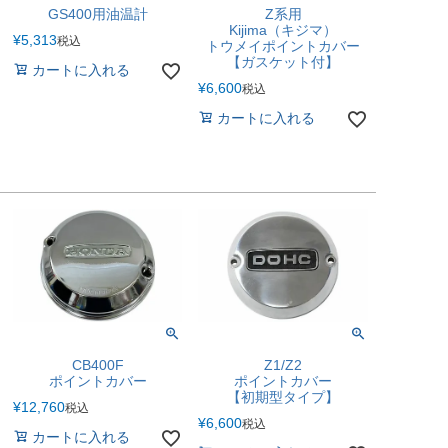
GS400用油温計
Z系用
Kijima（キジマ）
¥
5,313
税込
トウメイポイントカバー
【ガスケット付】
カートに入れる
¥
6,600
税込
カートに入れる
CB400F
Z1/Z2
ポイントカバー
ポイントカバー
【初期型タイプ】
¥
12,760
税込
¥
6,600
税込
カートに入れる