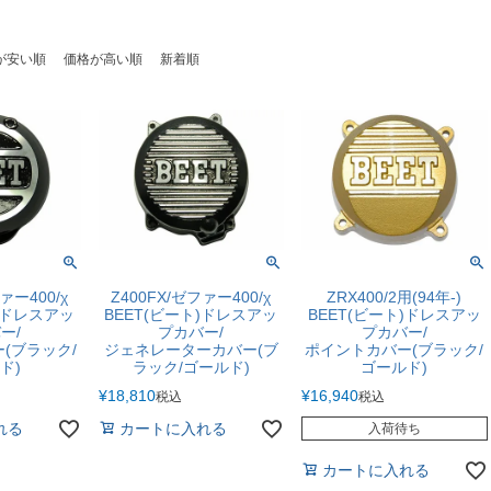
が安い順
価格が高い順
新着順
ァー400/χ
Z400FX/ゼファー400/χ
ZRX400/2用(94年-)
ト)ドレスアッ
BEET(ビート)ドレスアッ
BEET(ビート)ドレスアッ
ー/
プカバー/
プカバー/
(ブラック/
ジェネレーターカバー(ブ
ポイントカバー(ブラック/
ド)
ラック/ゴールド)
ゴールド)
¥
18,810
¥
16,940
税込
税込
れる
カートに入れる
入荷待ち
カートに入れる