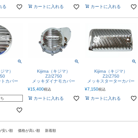
れる
カートに入れる
カートに入れる
（キジマ）
Kijima（キジマ）
Kijima（キジマ）
750
Z2/Z750
Z2/Z750
ントカバー
メッキダイナモカバー
メッキスターターカバー
¥
15,400
¥
7,150
税込
税込
カートに入れる
カートに入れる
待ち
が安い順
価格が高い順
新着順