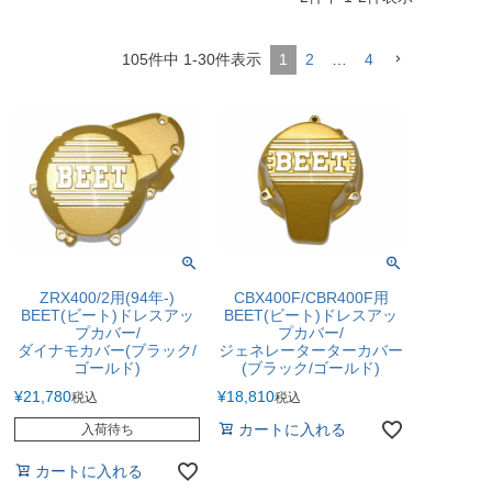
105
件中
1
-
30
件表示
1
2
…
4
ZRX400/2用(94年-)
CBX400F/CBR400F用
BEET(ビート)ドレスアッ
BEET(ビート)ドレスアッ
プカバー/
プカバー/
ダイナモカバー(ブラック/
ジェネレーターターカバー
ゴールド)
(ブラック/ゴールド)
¥
21,780
¥
18,810
税込
税込
カートに入れる
入荷待ち
カートに入れる