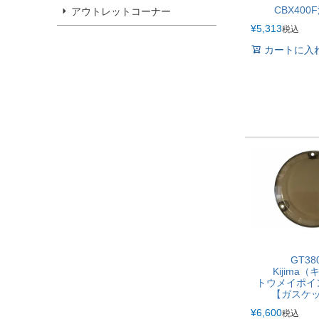
CBX400
アウトレットコーナー
¥
5,313
税込
カートに入
GT38
Kijima
トウメイポイ
【ガスケ
¥
6,600
税込