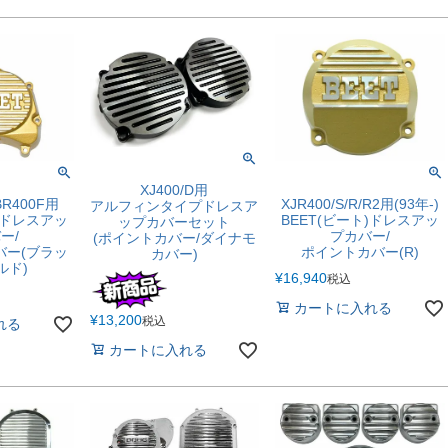
XJ400/D用
BR400F用
XJR400/S/R/R2用(93年-)
アルフィンタイプドレスア
ト)ドレスアッ
BEET(ビート)ドレスアッ
ップカバーセット
ー/
プカバー/
(ポイントカバー/ダイナモ
バー(ブラッ
ポイントカバー(R)
カバー)
ルド)
¥
16,940
税込
カートに入れる
¥
13,200
税込
れる
カートに入れる