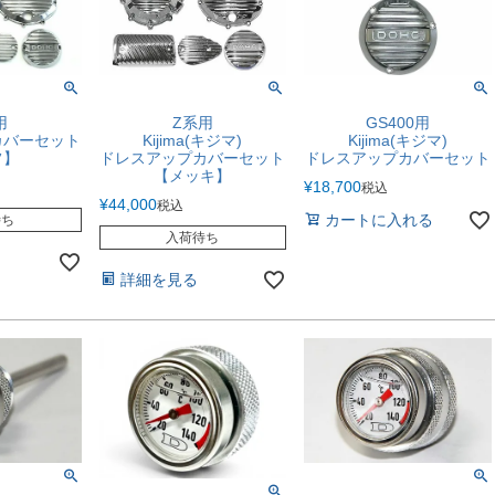
用
Z系用
GS400用
カバーセット
Kijima(キジマ)
Kijima(キジマ)
フ】
ドレスアップカバーセット
ドレスアップカバーセット
【メッキ】
¥
18,700
税込
¥
44,000
税込
カートに入れる
待ち
入荷待ち
詳細を見る