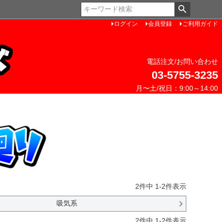
ペー
ジト
ログイン
会員登録
ご利用ガイド
ップ
へ
電話注文/お問い合わせ
03-5755-3235
月〜土/祝日：9:00～14:00
2
件中
1
-
2
件表示
吸気系
2
件中
1
-
2
件表示