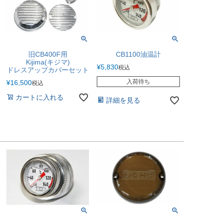
旧CB400F用
CB1100油温計
Kijima(キジマ)
¥
5,830
税込
ドレスアップカバーセット
入荷待ち
¥
16,500
税込
カートに入れる
詳細を見る