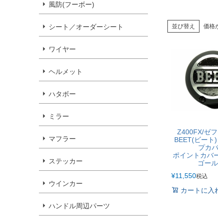
風防(フーボー)
シート／オーダーシート
並び替え
価格
ワイヤー
ヘルメット
ハタボー
ミラー
Z400FX/ゼフ
マフラー
BEET(ビー
プカバ
ポイントカバー
ステッカー
ゴール
¥
11,550
税込
ウインカー
カートに入
ハンドル周辺パーツ