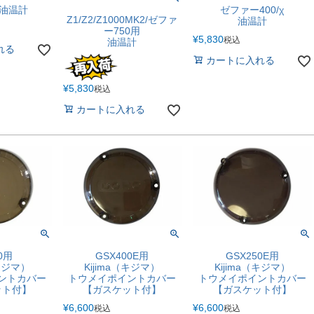
F油温計
ゼファー400/χ
Z1/Z2/Z1000MK2/ゼファ
油温計
ー750用
¥
5,830
税込
油温計
れる
カートに入れる
¥
5,830
税込
カートに入れる
0用
GSX400E用
GSX250E用
（キジマ）
Kijima（キジマ）
Kijima（キジマ）
ントカバー
トウメイポイントカバー
トウメイポイントカバー
ット付】
【ガスケット付】
【ガスケット付】
¥
6,600
¥
6,600
税込
税込