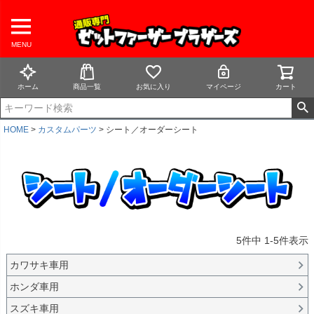
MENU
ホーム
商品一覧
お気に入り
マイページ
カート
HOME
カスタムパーツ
シート／オーダーシート
5
件中
1
-
5
件表示
カワサキ車用
ホンダ車用
スズキ車用