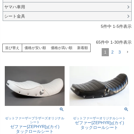
ヤマハ車用
シート金具
5
件中
1
-
5
件表示
65
件中
1
-
30
件表示
並び替え
価格が安い順
価格が高い順
新着順
1
2
3
ゼットファーザーブラザーズオリジナル
ゼットファーザーオリジナルシート
シート
ゼファー[ZEPHYR]χ(カイ)
ゼファー[ZEPHYR]χ(カイ)
タックロールシート
タックロールシート