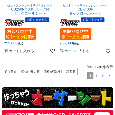
ゼットファーザーオリジナルシート
ゼットファーザーオリジナルシート
CB250N/400N ホークN
CBX400F
タックロールシート
タックロールシート
お取り寄せ商品
お取り寄せ商品
¥
55,000
¥
55,000
税込
税込
カートに入れる
カートに入れる
65
件中
1
-
30
件表示
並び替え
価格が安い順
価格が高い順
新着順
1
2
3