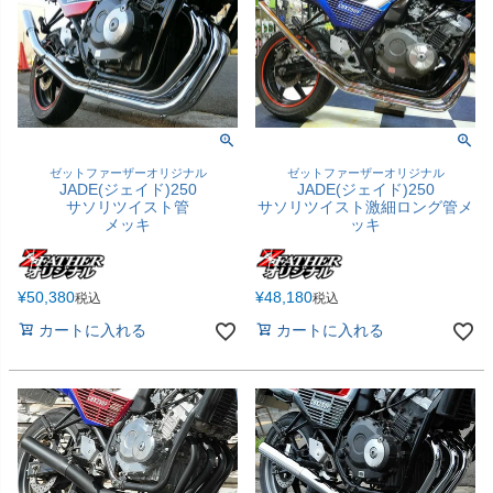
ゼットファーザーオリジナル
ゼットファーザーオリジナル
JADE(ジェイド)250
JADE(ジェイド)250
サソリツイスト管
サソリツイスト激細ロング管メ
メッキ
ッキ
¥
50,380
¥
48,180
税込
税込
カートに入れる
カートに入れる