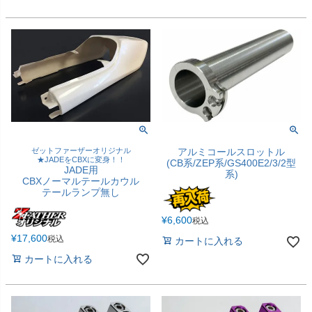
ゼットファーザーオリジナル
アルミコールスロットル
★JADEをCBXに変身！！
(CB系/ZEP系/GS400E2/3/2型
JADE用
系)
CBXノーマルテールカウル
テールランプ無し
¥
6,600
税込
¥
17,600
税込
カートに入れる
カートに入れる