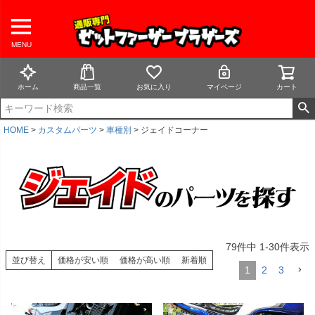
MENU
ホーム
商品一覧
お気に入り
マイページ
カート
HOME
カスタムパーツ
車種別
ジェイドコーナー
79
件中
1
-
30
件表示
並び替え
価格が安い順
価格が高い順
新着順
1
2
3