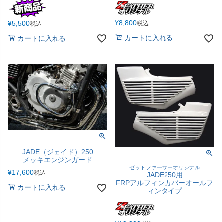
¥
8,800
¥
5,500
税込
税込
カートに入れる
カートに入れる
JADE（ジェイド）250
メッキエンジンガード
ゼットファーザーオリジナル
¥
17,600
税込
JADE250用
FRPアルフィンカバーオールフ
カートに入れる
ィンタイプ