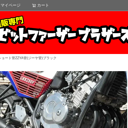
マイページ
カート
検索
タショート管ZZYA管(ジーヤ管)ブラック