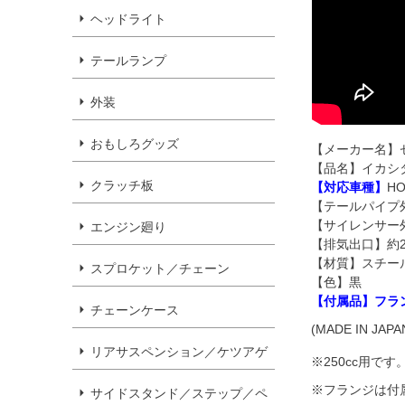
ヘッドライト
テールランプ
外装
おもしろグッズ
【メーカー名】ゼ
【品名】イカシタ
クラッチ板
【対応車種】
HO
【テールパイプ外
【サイレンサー外
エンジン廻り
【排気出口】約2
【材質】スチー
スプロケット／チェーン
【色】黒
【付属品】フラ
チェーンケース
(MADE IN JAPA
リアサスペンション／ケツアゲ
※250cc用です
※フランジは付
サイドスタンド／ステップ／ペ