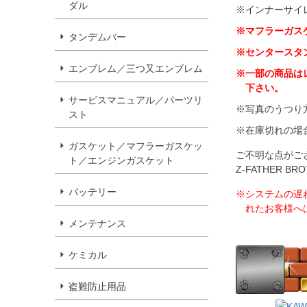
ダル
※インナーサイ
※マフラーガス
タンデムバー
※センタースタ
エンブレム／三つ又エンブレム
※一部の商品は
下さい。
サービスマニュアル／パーツリ
※写真のうつり
スト
※在庫切れの場
ガスケット／マフラーガスケッ
ご不明な点がご
ト／エンジンガスケット
Z-FATHER 
バッテリー
※システムの遅
れたお客様へ
メンテナンス
ケミカル
盗難防止用品