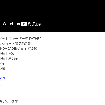
ットファーザー/Z-FATHER
ショート管 ZZYA管
NDA JADE(ジェイド)250
径】70φ
径】約67φ
0φ
ル製
ンジ
N)
。
属しています。