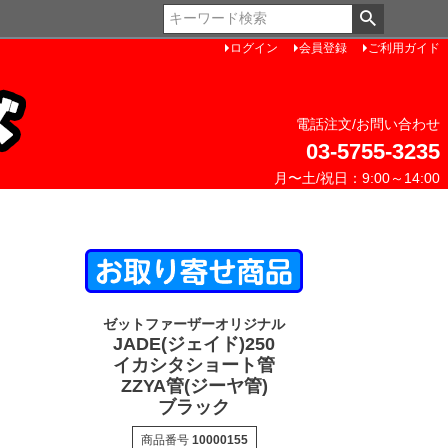
ペー
ジト
ログイン
会員登録
ご利用ガイド
ップ
へ
電話注文/お問い合わせ
03-5755-3235
月〜土/祝日：9:00～14:00
ゼットファーザーオリジナル
JADE(ジェイド)250
イカシタショート管
ZZYA管(ジーヤ管)
ブラック
商品番号
10000155