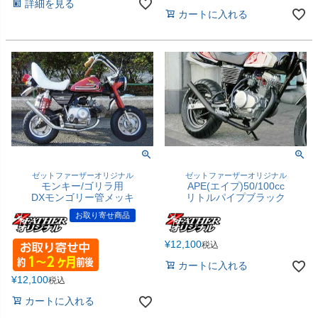
詳細を見る
カートに入れる
ゼットファーザーオリジナル
ゼットファーザーオリジナル
モンキー/ゴリラ用
APE(エイプ)50/100cc
DXモンゴリー管メッキ
リトルパイプブラック
お取り寄せ商品
¥
12,100
税込
カートに入れる
¥
12,100
税込
カートに入れる