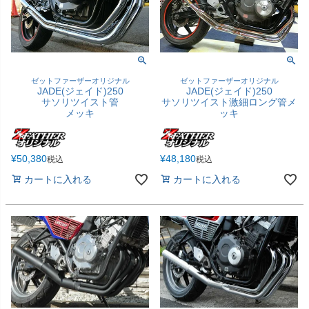
ゼットファーザーオリジナル
ゼットファーザーオリジナル
JADE(ジェイド)250
JADE(ジェイド)250
サソリツイスト管
サソリツイスト激細ロング管メ
メッキ
ッキ
¥
50,380
¥
48,180
税込
税込
カートに入れる
カートに入れる