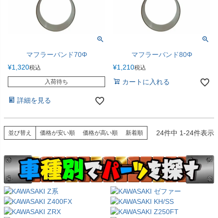
マフラーバンド70Φ
マフラーバンド80Φ
¥
1,320
¥
1,210
税込
税込
カートに入れる
入荷待ち
詳細を見る
24
件中
1
-
24
件表示
並び替え
価格が安い順
価格が高い順
新着順