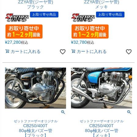
ZZYA管(ジーヤ管)
ZZYA管(ジーヤ管)
ブラック
メッキ
お取り寄せ商品
お取り寄せ商品
¥
27,280
¥
32,780
税込
税込
カートに入れる
カートに入れる
ゼットファーザーオリジナル
ゼットファーザーオリジナル
CB250/400T
CB250/400T
80φ極太バズー管
80φ極太バズー管
【ブラック】
【メッキ】