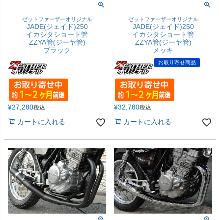
ゼットファーザーオリジナル
ゼットファーザーオリジナル
JADE(ジェイド)250
JADE(ジェイド)250
イカシタショート管
イカシタショート管
ZZYA管(ジーヤ管)
ZZYA管(ジーヤ管)
ブラック
メッキ
お取り寄せ商品
¥
27,280
¥
32,780
税込
税込
カートに入れる
カートに入れる