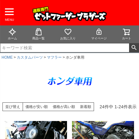
MENU
ホーム
商品一覧
お気に入り
マイページ
カート
HOME
カスタムパーツ
マフラー
ホンダ車用
24
件中
1
-
24
件表示
並び替え
価格が安い順
価格が高い順
新着順