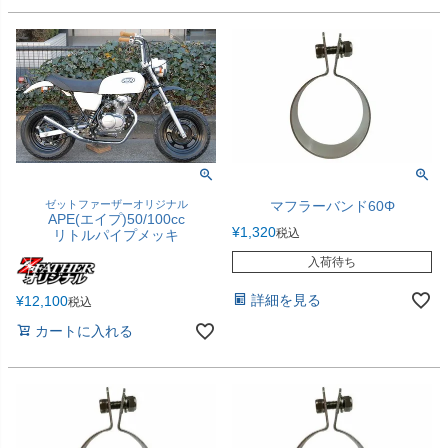
ゼットファーザーオリジナル
マフラーバンド60Φ
APE(エイプ)50/100cc
¥
1,320
税込
リトルパイプメッキ
入荷待ち
詳細を見る
¥
12,100
税込
カートに入れる