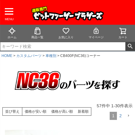
MENU
ホーム
商品一覧
お気に入り
マイページ
カート
HOME
カスタムパーツ
車種別
CB400F(NC36)コーナー
57
件中
1
-
30
件表示
並び替え
価格が安い順
価格が高い順
新着順
1
2