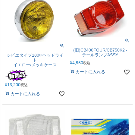
(旧)CB400FOUR/CB750K2~
テールランプASSY
シビエタイプ180Φヘッドライ
ト
¥
4,950
税込
イエロー/メッキケース
カートに入れる
¥
13,200
税込
カートに入れる