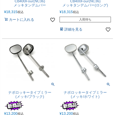
CB400Four(NC36)
CB400Four(NC36)
メッキタンデムバー
メッキタンデムバー(ロング)
¥
18,315
¥
18,315
税込
税込
カートに入れる
入荷待ち
詳細を見る
ナポロッキータイプミラー
ナポロッキータイプミラー
(メッキ/ブラック)
(メッキ/ホワイト)
¥
13,200
¥
13,200
税込
税込