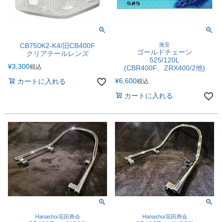
CB750K2-K4/旧CB400F
激安
ゴールドチェーン
クリアテールレンズ
525/120L
¥
3,300
税込
(CBR400F、ZRX400/2他)
¥
6,600
カートに入れる
税込
カートに入れる
Hanasho/花田商会
Hanasho/花田商会