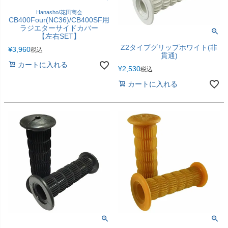
Hanasho/花田商会
CB400Four(NC36)/CB400SF用
ラジエターサイドカバー
【左右SET】
Z2タイプグリップホワイト(非
¥
3,960
税込
貫通)
カートに入れる
¥
2,530
税込
カートに入れる