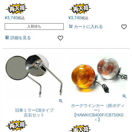
¥
3,740
¥
3,740
税込
税込
カートに入れる
入荷待ち
詳細を見る
ホークウインカー（鉄ボディ
ー）
旧車ミラーCBタイプ
【HAWK/CB400F/CB750K0
左右セット
～】