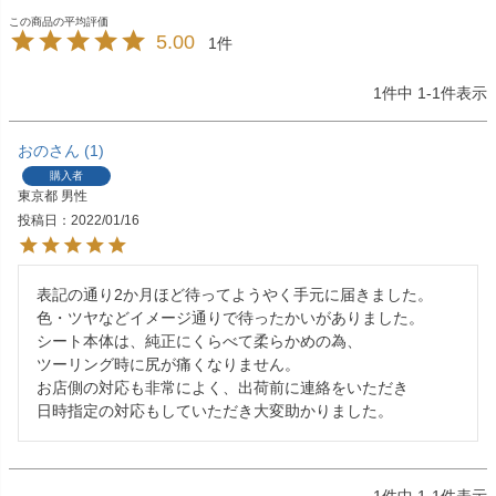
5.00
1
1
件中
1
-
1
件表示
おの
1
購入者
東京都
男性
投稿日
2022/01/16
表記の通り2か月ほど待ってようやく手元に届きました。

色・ツヤなどイメージ通りで待ったかいがありました。

シート本体は、純正にくらべて柔らかめの為、

ツーリング時に尻が痛くなりません。

お店側の対応も非常によく、出荷前に連絡をいただき

日時指定の対応もしていただき大変助かりました。