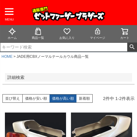
並び順
新着順
登録順
MENU
価格が安い順
価格が高い順
ホーム
商品一覧
お気に入り
マイページ
カート
優先度順
レビュー順
キーワードヒット順
HOME
JADE用CBXノーマルテールカウル商品一覧
検索
詳細検索
2
件中
1
-
2
件表示
並び替え
価格が安い順
価格が高い順
新着順