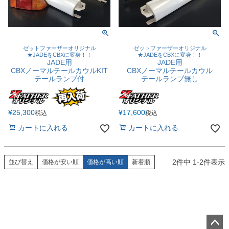
ゼットファーザーオリジナル
ゼットファーザーオリジナル
★JADEをCBXに変身！！
★JADEをCBXに変身！！
JADE用
JADE用
CBXノーマルテールカウルKIT
CBXノーマルテールカウル
テールランプ付
テールランプ無し
¥
25,300
¥
17,600
税込
税込
カートに入れる
カートに入れる
2
件中
1
-
2
件表示
並び替え
価格が安い順
価格が高い順
新着順