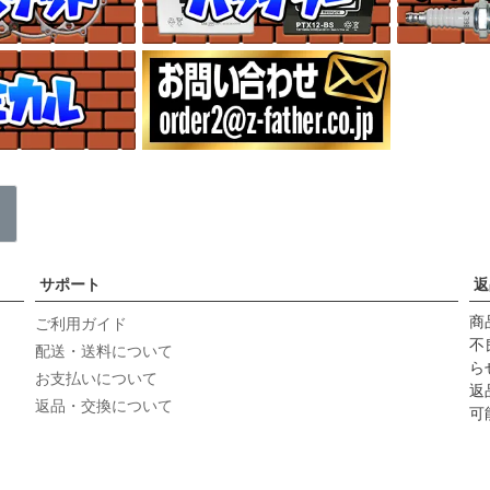
サポート
返
商
ご利用ガイド
不
配送・送料について
ら
お支払いについて
返
返品・交換について
可