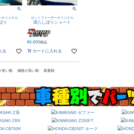
ーオリジナル
ゼットファーザーオリジナル
ぼり
環八しぼりショート
¥
6,600
税込
れる
カートに入れる
が安い順
価格が高い順
新着順