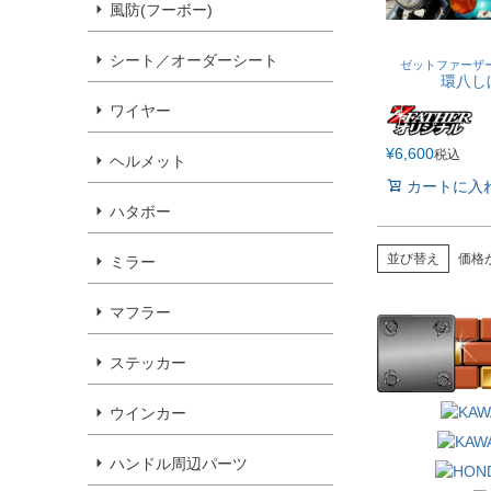
風防(フーボー)
シート／オーダーシート
ゼットファーザ
環八し
ワイヤー
¥
6,600
税込
ヘルメット
カートに入
ハタボー
並び替え
価格
ミラー
マフラー
ステッカー
ウインカー
ハンドル周辺パーツ