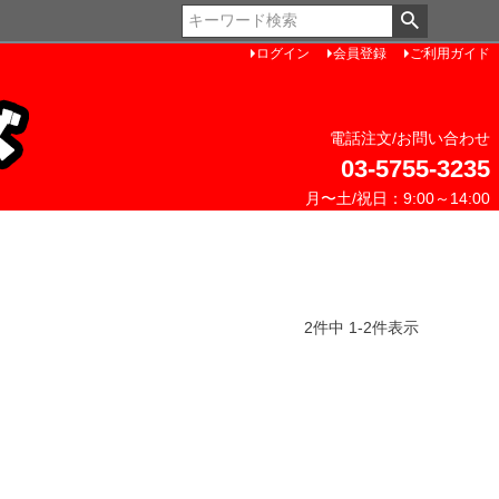
ペー
ジト
ログイン
会員登録
ご利用ガイド
ップ
へ
電話注文/お問い合わせ
03-5755-3235
月〜土/祝日：9:00～14:00
2
件中
1
-
2
件表示