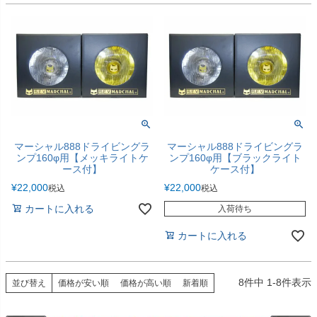
マーシャル888ドライビングラ
マーシャル888ドライビングラ
ンプ160φ用【メッキライトケ
ンプ160φ用【ブラックライト
ース付】
ケース付】
¥
22,000
¥
22,000
税込
税込
カートに入れる
入荷待ち
カートに入れる
8
件中
1
-
8
件表示
並び替え
価格が安い順
価格が高い順
新着順