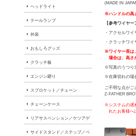
(MADE IN JAPA
ヘッドライト
※ハンドルの高
テールランプ
【参考ワイヤー
・アクセルワイ
外装
・クラッチワイ
おもしろグッズ
※ワイヤー長は
場合は、高さ
クラッチ板
※写真のうつり
エンジン廻り
※在庫切れの場
ご不明な点がご
スプロケット／チェーン
Z-FATHER 
チェーンケース
※システムの遅
れたお客様へ
リアサスペンション／ケツアゲ
サイドスタンド／ステップ／ペ