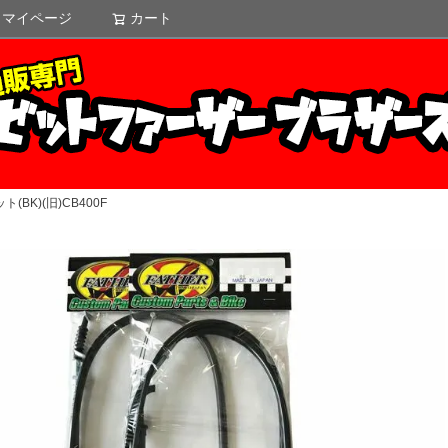
マイページ
カート
検索
(BK)(旧)CB400F