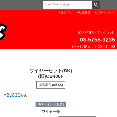
ペー
ジト
ログイン
会員登録
ご利用ガイド
ップ
へ
電話注文/お問い合わせ
03-5755-3235
月〜土/祝日：9:00～14:00
ワイヤーセット(BK)
(旧)CB400F
商品番号
gd5123
¥
6,930
税込
[
63
ポイント進呈 ]
ワイヤー長