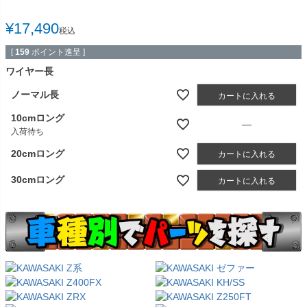
¥
17,490
税込
[
159
ポイント進呈 ]
ワイヤー長
ノーマル長
カートに入れる
10cmロング
—
入荷待ち
20cmロング
カートに入れる
30cmロング
カートに入れる