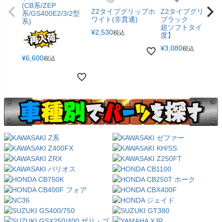
(CB系/ZEP
Z2タイプグリップホ
Z2タイプグリップ
系/GS400E2/3/2型
ワイト(非貫通)
ブラック
系)
超ソフトタイプ【5
¥
2,530
税込
度】
¥
3,080
税込
¥
6,600
税込