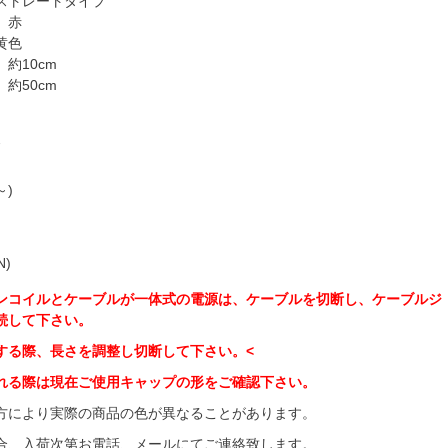
ストレートタイプ
】赤
黄色
約10cm
約50cm
7
～)
N)
ンコイルとケーブルが一体式の電源は、ケーブルを切断し、ケーブルジ
続して下さい。
する際、長さを調整し切断して下さい。<
れる際は現在ご使用キャップの形をご確認下さい。
方により実際の商品の色が異なることがあります。
合、入荷次第お電話、メールにてご連絡致します。