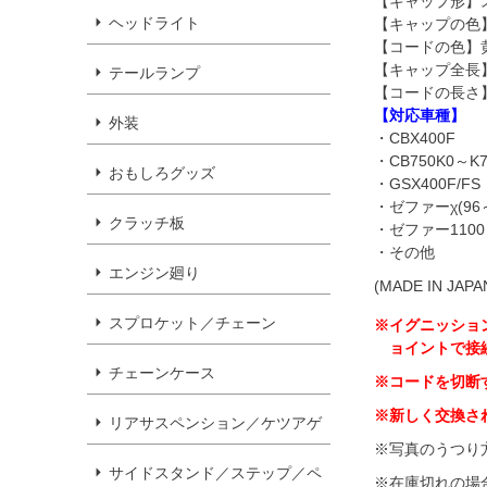
【キャップ形】
ヘッドライト
【キャップの色
【コードの色】
【キャップ全長】
テールランプ
【コードの長さ】
【対応車種】
外装
・CBX400F
・CB750K0～K
おもしろグッズ
・GSX400F/FS
・ゼファーχ(96
クラッチ板
・ゼファー1100
・その他
エンジン廻り
(MADE IN JAPA
スプロケット／チェーン
※イグニッショ
ョイントで接
チェーンケース
※コードを切断
※新しく交換さ
リアサスペンション／ケツアゲ
※写真のうつり
サイドスタンド／ステップ／ペ
※在庫切れの場