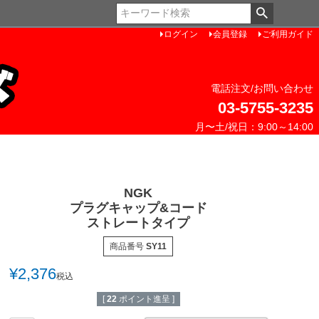
ペー
ジト
ログイン
会員登録
ご利用ガイド
ップ
へ
電話注文/お問い合わせ
03-5755-3235
月〜土/祝日：9:00～14:00
NGK
プラグキャップ&コード
ストレートタイプ
商品番号
SY11
¥
2,376
税込
[
22
ポイント進呈 ]