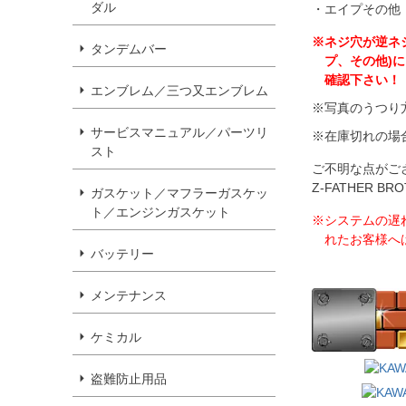
ダル
・エイプその他
※ネジ穴が逆ネ
タンデムバー
プ、その他)
確認下さい！
エンブレム／三つ又エンブレム
※写真のうつり
サービスマニュアル／パーツリ
※在庫切れの場
スト
ご不明な点がご
Z-FATHER 
ガスケット／マフラーガスケッ
ト／エンジンガスケット
※システムの遅
れたお客様へ
バッテリー
メンテナンス
ケミカル
盗難防止用品