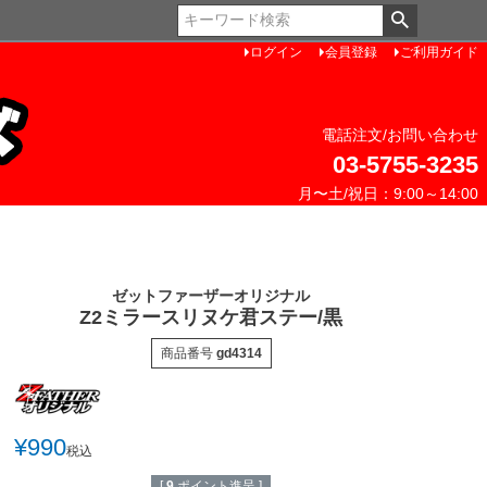
ペー
ジト
ログイン
会員登録
ご利用ガイド
ップ
へ
電話注文/お問い合わせ
03-5755-3235
月〜土/祝日：9:00～14:00
ゼットファーザーオリジナル
Z2ミラースリヌケ君ステー/黒
商品番号
gd4314
¥
990
税込
[
9
ポイント進呈 ]