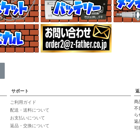
サポート
返
商
ご利用ガイド
不
配送・送料について
ら
お支払いについて
返
返品・交換について
可