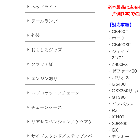
ヘッドライト
※本製品は左右
片側(1本)
テールランプ
【対応車種】
・CB400F
外装
・ホーク
・CB400SF
おもしろグッズ
・ジェイド
・Z1/Z2
クラッチ板
・Z400FX
・ゼファー400
・バリオス
エンジン廻り
・GS400
・GSX250ザリ
スプロケット／チェーン
・GT380
・インパルス
チェーンケース
・RZ
・XJ400
リアサスペンション／ケツアゲ
・XJR400
・GX
サイドスタンド／ステップ／ペ
・モンキー