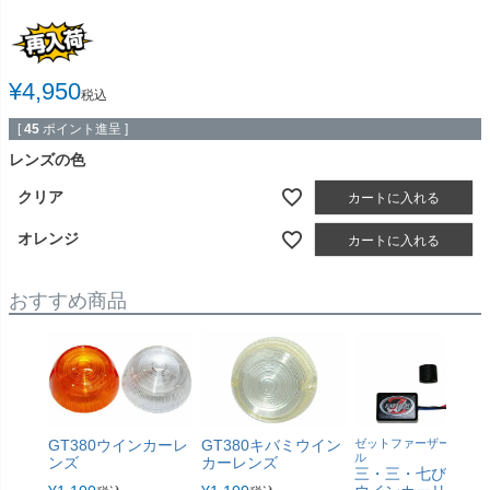
¥
4,950
税込
[
45
ポイント進呈 ]
レンズの色
クリア
カートに入れる
オレンジ
カートに入れる
おすすめ商品
GT380ウインカーレ
GT380キバミウイン
ゼットファーザーオリジ
ル
ンズ
カーレンズ
三・三・七びょ～