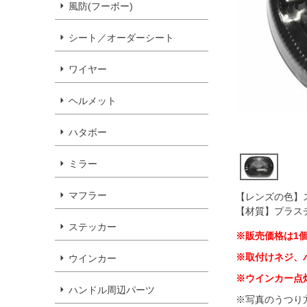
風防(フーボー)
シート／オーダーシート
ワイヤー
ヘルメット
ハタボー
ミラー
マフラー
【レンズの色】
【材質】プラス
ステッカー
※販売価格は1
※取付けネジ、
ウインカー
※ウインカー点
ハンドル周辺パーツ
※写真のうつり