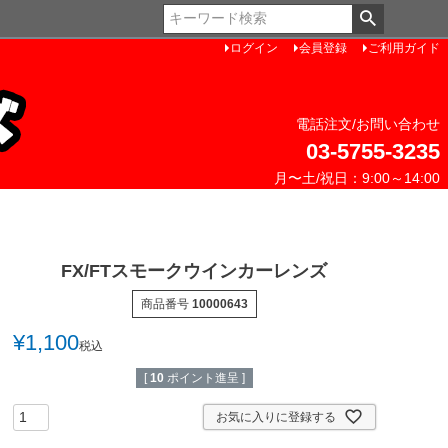
ペー
ジト
ログイン
会員登録
ご利用ガイド
ップ
へ
電話注文/お問い合わせ
03-5755-3235
月〜土/祝日：9:00～14:00
FX/FTスモークウインカーレンズ
商品番号
10000643
¥
1,100
税込
[
10
ポイント進呈 ]
お気に入りに登録する