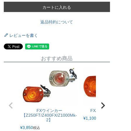
カートに入れる
返品特約について
レビューを書く
おすすめ商品
FXウインカー
FX/FTウインカーレ
【Z250FT/Z400FX/Z1000Mk-
¥
1,100
税込
2】
¥
3,850
税込