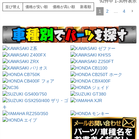
92
件中
1
-
30
件表示
並び替え
価格が安い順
価格が高い順
新着順
1
2
…
4