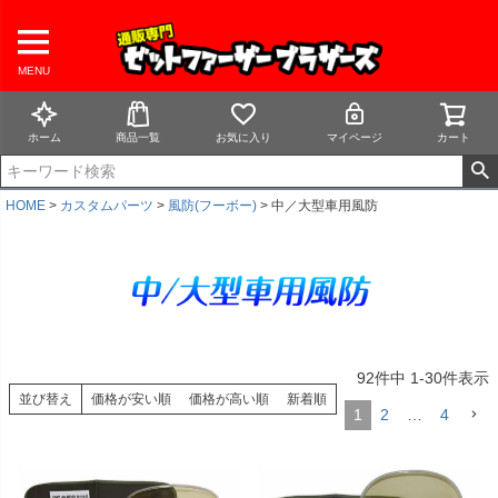
MENU
ホーム
商品一覧
お気に入り
マイページ
カート
HOME
カスタムパーツ
風防(フーボー)
中／大型車用風防
92
件中
1
-
30
件表示
並び替え
価格が安い順
価格が高い順
新着順
1
2
…
4