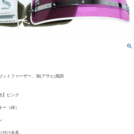
ゼットファーザー、旭(アサヒ)風防
m
色】ピンク
キー（緑）
ン
り付け金具