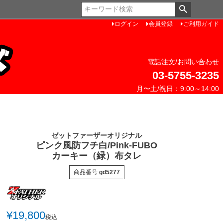
ペー
ジト
ログイン
会員登録
ご利用ガイド
ップ
へ
電話注文/お問い合わせ
03-5755-3235
月〜土/祝日：9:00～14:00
ゼットファーザーオリジナル
ピンク風防フチ白/Pink-FUBO
カーキー（緑）布タレ
商品番号
gd5277
¥
19,800
税込