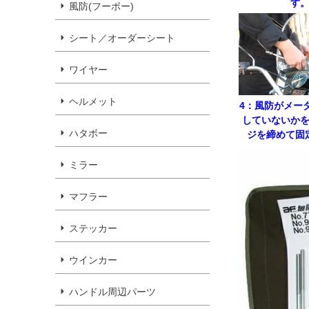
す
風防(フーボー)
シート／オーダーシート
ワイヤー
ヘルメット
4：風防がメー
していないか
ハタボー
ジを締めて固
ミラー
マフラー
ステッカー
ウインカー
ハンドル周辺パーツ