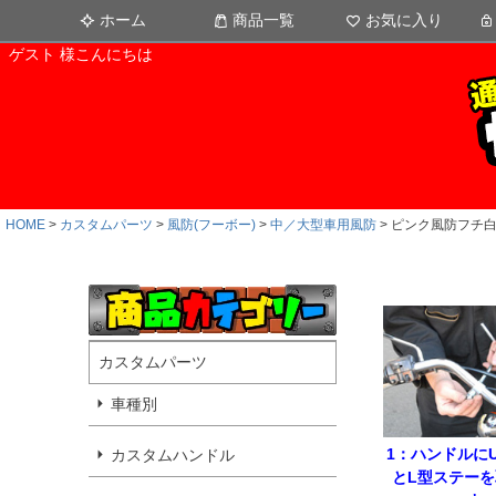
ホーム
商品一覧
お気に入り
ゲスト 様こんにちは
HOME
カスタムパーツ
風防(フーボー)
中／大型車用風防
ピンク風防フチ白/
カスタムパーツ
車種別
1：ハンドルに
カスタムハンドル
とL型ステー