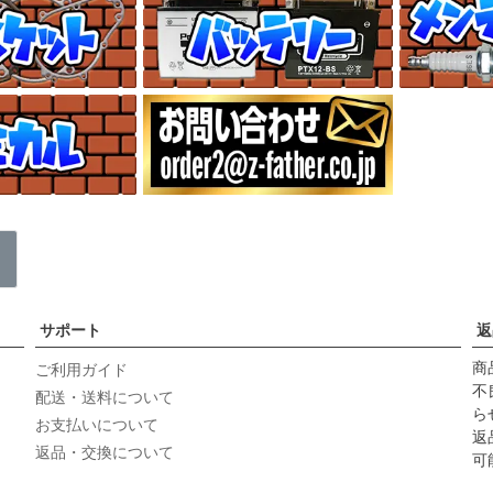
サポート
返
商
ご利用ガイド
不
配送・送料について
ら
お支払いについて
返
返品・交換について
可