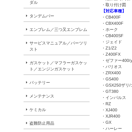
ダル
・取り付け図
【対応車種】
タンデムバー
・CB400F
・CBX400F
・ホーク
エンブレム／三つ又エンブレム
・CB400SF
・ジェイド
サービスマニュアル／パーツリ
・Z1/Z2
スト
・Z400FX
・ゼファー400/
ガスケット／マフラーガスケッ
・バリオス
ト／エンジンガスケット
・ZRX400
・GS400
バッテリー
・GSX250ザリ
・GT380
メンテナンス
・インパルス
・RZ
ケミカル
・XJ400
・XJR400
・GX
盗難防止用品
・ハーレー