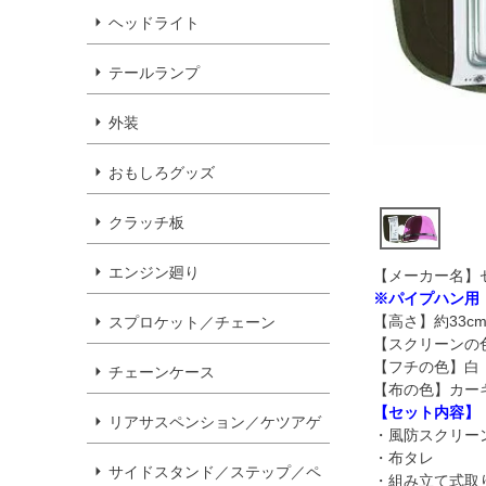
ヘッドライト
テールランプ
外装
おもしろグッズ
クラッチ板
エンジン廻り
【メーカー名】
※パイプハン用
【高さ】約33c
スプロケット／チェーン
【スクリーンの
【フチの色】白
チェーンケース
【布の色】カー
【セット内容】
リアサスペンション／ケツアゲ
・風防スクリー
・布タレ
サイドスタンド／ステップ／ペ
・組み立て式取