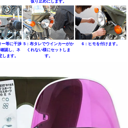
。
仮り止めにします。
ター等に干渉
5：布タレでウインカーがか
6：ヒモを付けます。
を確認し、ネ
くれない様にセットしま
定します。
す。