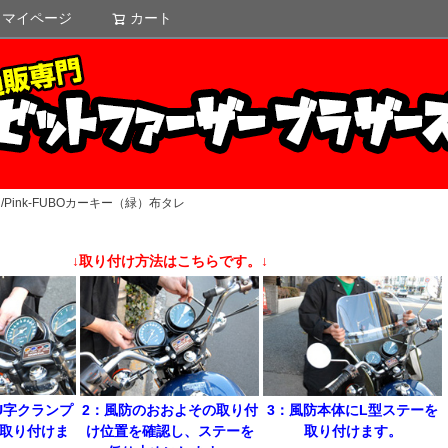
マイページ
カート
検索
Pink-FUBOカーキー（緑）布タレ
↓取り付け方法はこちらです。↓
U字クランプ
2：風防のおおよその取り付
3：風防本体にL型ステーを
を取り付けま
け位置を確認し、ステーを
取り付けます。