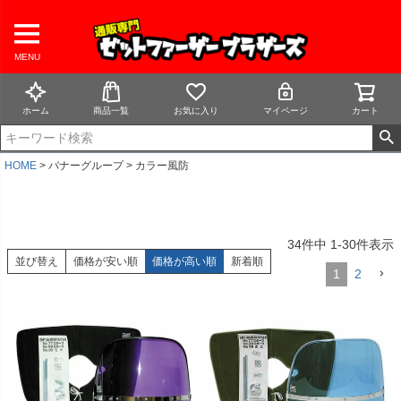
MENU
ホーム
商品一覧
お気に入り
マイページ
カート
HOME
バナーグループ
カラー風防
34
件中
1
-
30
件表示
並び替え
価格が安い順
価格が高い順
新着順
1
2