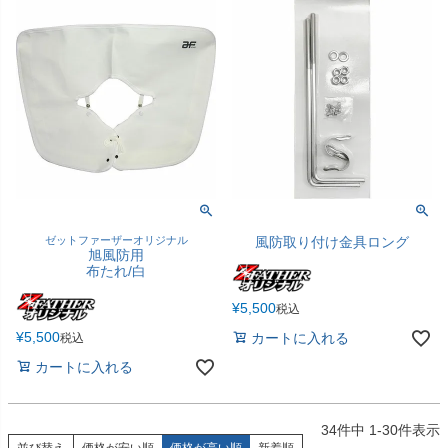
ゼットファーザーオリジナル
風防取り付け金具ロング
旭風防用
布たれ/白
¥
5,500
税込
¥
5,500
カートに入れる
税込
カートに入れる
34
件中
1
-
30
件表示