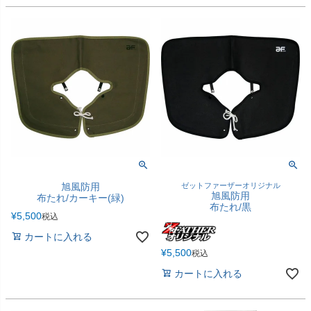
旭風防用
ゼットファーザーオリジナル
旭風防用
布たれ/カーキー(緑)
布たれ/黒
¥
5,500
税込
カートに入れる
¥
5,500
税込
カートに入れる