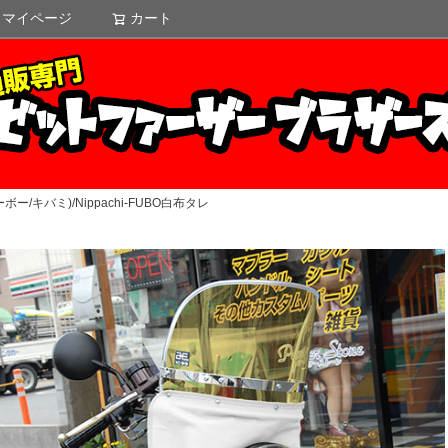
マイページ
カート
検索
ー/キバミ)/Nippachi-FUBO白布タレ