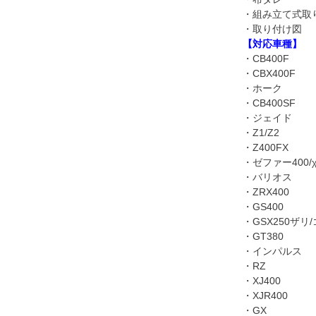
・組み立て式取
・取り付け図
【対応車種】
・CB400F
・CBX400F
・ホーク
・CB400SF
・ジェイド
・Z1/Z2
・Z400FX
・ゼファー400/
・バリオス
・ZRX400
・GS400
・GSX250ザリ
・GT380
・インパルス
・RZ
・XJ400
・XJR400
・GX