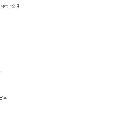
り付け金具
χ
/ゴキ