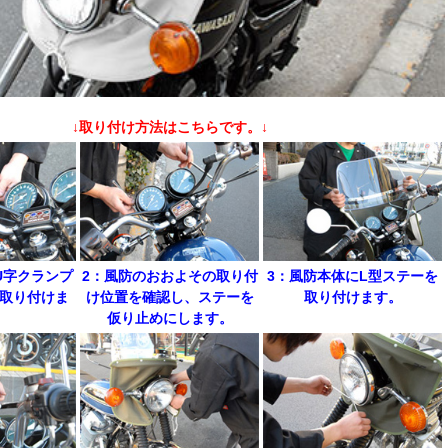
↓取り付け方法はこちらです。↓
U字クランプ
2：風防のおおよその取り付
3：風防本体にL型ステーを
を取り付けま
け位置を確認し、ステーを
取り付けます。
。
仮り止めにします。