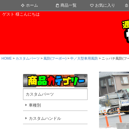
ホーム
商品一覧
お気に入り
ゲスト 様こんにちは
HOME
カスタムパーツ
風防(フーボー)
中／大型車用風防
ニッパチ風防(フーボ
カスタムパーツ
車種別
カスタムハンドル