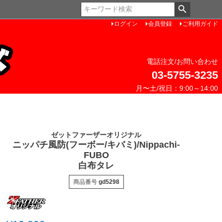
ペー
ジト
ログイン
会員登録
ご利用ガイド
ップ
へ
電話注文/お問い合わせ
03-5755-3235
月〜土/祝日：9:00～14:00
ゼットファーザーオリジナル
ニッパチ風防(フーボー/キバミ)/Nippachi-
FUBO
白布タレ
商品番号
gd5298