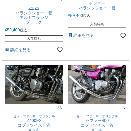
ゼファー
ハラシタショート管
Z1/Z2
ハラシタショート管
¥
59,400
税込
アルミフランジ
ブラック
入荷待ち
¥
59,400
税込
詳細を見る
入荷待ち
詳細を見る
ゼットファーザーオリジナル
ゼットファーザーオリジナル
Z400FX
ゼファー400
コブラツイスト管
コブラツイスト管
メッキ
メッキ