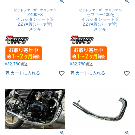
ゼットファーザーオリジナル
ゼットファーザーオリジナル
Z400FX
ゼファー400/χ
イカシタショート管
イカシタショート管
ZZYA管(ジーヤ管)
ZZYA管(ジーヤ管)
メッキ
メッキ
¥
32,780
¥
32,780
税込
税込
カートに入れる
カートに入れる