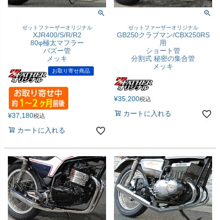
ゼットファーザーオリジナル
ゼットファーザーオリジナル
XJR400/S/R/R2
GB250クラブマン/CBX250RS
80φ極太マフラー
用
バズー管
ショート管
メッキ
分割式 秘密の集合管
メッキ
お取り寄せ商品
¥
35,200
税込
カートに入れる
¥
37,180
税込
カートに入れる