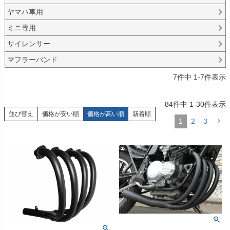
ヤマハ車用
ミニ専用
サイレンサー
マフラーバンド
7
件中
1
-
7
件表示
84
件中
1
-
30
件表示
並び替え
価格が安い順
価格が高い順
新着順
1
2
3