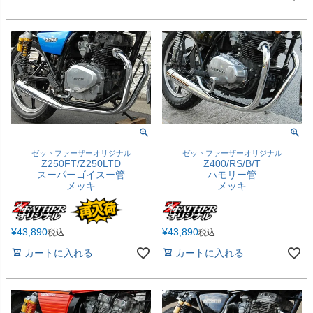
ゼットファーザーオリジナル
ゼットファーザーオリジナル
Z250FT/Z250LTD
Z400/RS/B/T
スーパーゴイスー管
ハモリー管
メッキ
メッキ
¥
43,890
¥
43,890
税込
税込
カートに入れる
カートに入れる