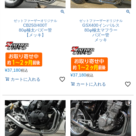
ゼットファーザーオリジナル
ゼットファーザーオリジナル
CB250/400T
GSX400インパルス
80φ極太バズー管
80φ極太マフラー
【メッキ】
バズー管
メッキ
¥
37,180
税込
¥
37,180
税込
カートに入れる
カートに入れる