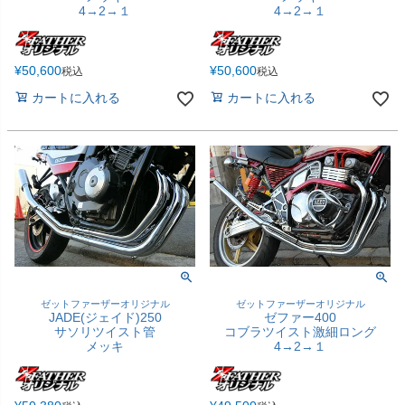
4→2→１
4→2→１
¥
50,600
¥
50,600
税込
税込
カートに入れる
カートに入れる
ゼットファーザーオリジナル
ゼットファーザーオリジナル
JADE(ジェイド)250
ゼファー400
サソリツイスト管
コブラツイスト激細ロング
メッキ
4→2→１