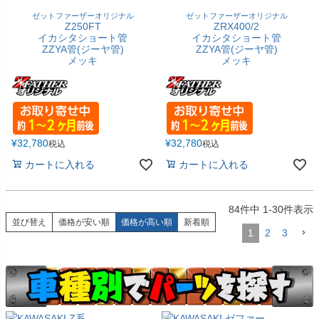
ゼットファーザーオリジナル
ゼットファーザーオリジナル
Z250FT
ZRX400/2
イカシタショート管
イカシタショート管
ZZYA管(ジーヤ管)
ZZYA管(ジーヤ管)
メッキ
メッキ
¥
32,780
¥
32,780
税込
税込
カートに入れる
カートに入れる
84
件中
1
-
30
件表示
並び替え
価格が安い順
価格が高い順
新着順
1
2
3