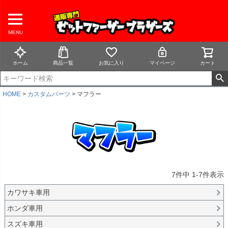
MENU
ホーム
商品一覧
お気に入り
マイページ
カート
HOME
カスタムパーツ
マフラー
7
件中
1
-
7
件表示
カワサキ車用
ホンダ車用
スズキ車用