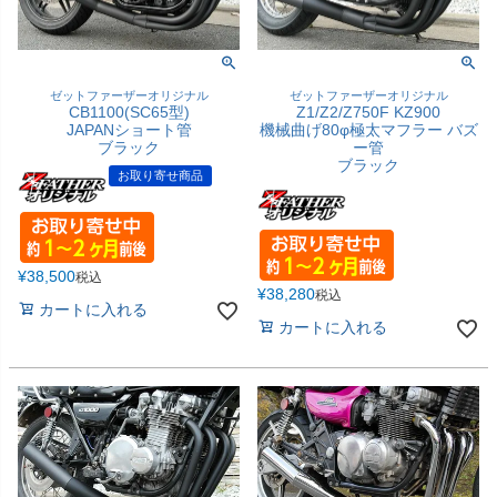
ゼットファーザーオリジナル
ゼットファーザーオリジナル
CB1100(SC65型)
Z1/Z2/Z750F KZ900
JAPANショート管
機械曲げ80φ極太マフラー バズ
ブラック
ー管
ブラック
お取り寄せ商品
¥
38,500
税込
¥
38,280
税込
カートに入れる
カートに入れる