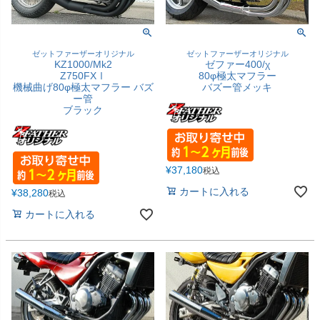
ゼットファーザーオリジナル
ゼットファーザーオリジナル
KZ1000/Mk2
ゼファー400/χ
Z750FXⅠ
80φ極太マフラー
機械曲げ80φ極太マフラー バズ
バズー管メッキ
ー管
ブラック
¥
37,180
税込
カートに入れる
¥
38,280
税込
カートに入れる