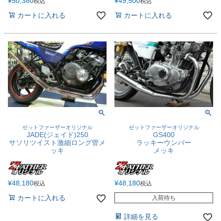
¥
50,380
¥
49,500
税込
税込
カートに入れる
カートに入れる
ゼットファーザーオリジナル
ゼットファーザーオリジナル
JADE(ジェイド)250
GS400
サソリツイスト激細ロング管メ
ラッキーウンバー
ッキ
メッキ
¥
48,180
¥
48,180
税込
税込
カートに入れる
入荷待ち
詳細を見る