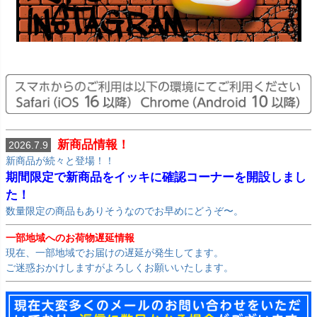
一部地域へのお荷物遅延情報
現在、一部地域でお届けの遅延が発生してます。
ご迷惑おかけしますがよろしくお願いいたします。